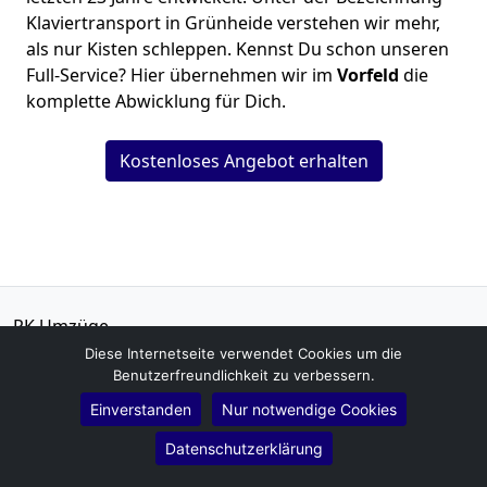
Klaviertransport in Grünheide verstehen wir mehr,
als nur Kisten schleppen. Kennst Du schon unseren
Full-Service? Hier übernehmen wir im
Vorfeld
die
komplette Abwicklung für Dich.
Kostenloses Angebot erhalten
RK Umzüge
Patrick Richter
Diese Internetseite verwendet Cookies um die
Benutzerfreundlichkeit zu verbessern.
Walther-Rathenau-Straße 18
15537
Grünheide
Einverstanden
Nur notwendige Cookies
Datenschutzerklärung
Tel.:
01579-2621467
E-Mail:
info@rkumzuege.de