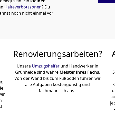
elegt sein. Ein
kleiner
den
Halteverbotszonen
? Du
nnst noch nicht einmal vor
Renovierungsarbeiten?
Unsere
Umzugshelfer
und Handwerker in
Grünheide sind wahre
Meister ihres Fachs
.
S
Von der Wand bis zum Fußboden führen wir
r.
alle Aufgaben kostengünstig und
le
fachmännisch aus.
u
wir
a
h
je
st