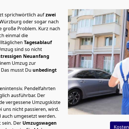
t sprichwörtlich auf
zwei
h Würzburg oder sogar nach
te große Problem.
Kurz nach
h einmal die
lltäglichen
Tagesablauf
Umzug sind so nicht
stressigen Neuanfang
 einem Umzug zur
. Das musst Du
unbedingt
tenintensiv. Pendelfahrten
glich ausführbar.
Der
Jede vergessene Umzugskiste
i uns nicht passieren, wird.
d auch umgesetzt werden.
 sein. Der
Umzugswagen
Kosten