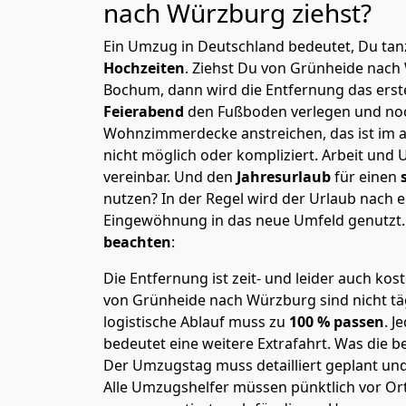
nach Würzburg
ziehst?
Ein Umzug in Deutschland bedeutet, Du tanz
Hochzeiten
. Ziehst Du von Grünheide nac
Bochum, dann wird die Entfernung das ers
Feierabend
den Fußboden verlegen und noc
Wohnzimmerdecke anstreichen, das ist im a
nicht möglich oder kompliziert.
Arbeit und 
vereinbar. Und den
Jahresurlaub
für einen
nutzen? In der Regel wird der Urlaub nach
Eingewöhnung in das neue Umfeld genutzt
beachten
:
Die Entfernung ist zeit- und leider auch kos
von Grünheide nach Würzburg sind nicht tä
logistische Ablauf muss zu
100 % passen
. 
bedeutet eine weitere Extrafahrt. Was die be
Der Umzugstag muss detailliert geplant un
Alle Umzugshelfer müssen pünktlich vor Ort