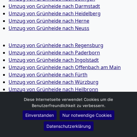
Umzug von Grünheide nach Darmstadt
Umzug von Grünheide nach Heidelberg
Umzug von Grünheide nach Herne
Umzug von Grünheide nach Neuss
Umzug von Grünheide nach Regensburg
Umzug von Grünheide nach Paderborn
Umzug von Grünheide nach Ingolstadt
Umzug von Grünheide nach Offenbach am Main
Umzug von Grünheide nach Fürth
Umzug von Grünheide nach Würzburg
Umzug von Grünheide nach Heilbronn
Umzug von Grünheide nach Ulm
Diese Internetseite verwendet Cookies um die
Umzug von Grünheide nach Pforzheim
Benutzerfreundlichkeit zu verbessern.
Umzug von Grünheide nach Wolfsburg
Einverstanden
Nur notwendige Cookies
Umzug von Grünheide nach Bottrop
Umzug von Grünheide nach Göttingen
Datenschutzerklärung
Umzug von Grünheide nach Reutlingen