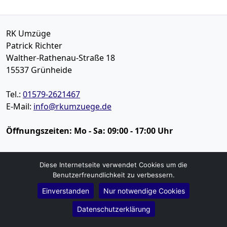
RK Umzüge
Patrick Richter
Walther-Rathenau-Straße 18
15537
Grünheide
Tel.:
01579-2621467
E-Mail:
info@rkumzuege.de
Öffnungszeiten:
Mo - Sa: 09:00 - 17:00 Uhr
Impressum
Diese Internetseite verwendet Cookies um die
Datenschutz
Benutzerfreundlichkeit zu verbessern.
Einverstanden
Nur notwendige Cookies
Umzugsservice
Datenschutzerklärung
Umzugsservice Grünheide