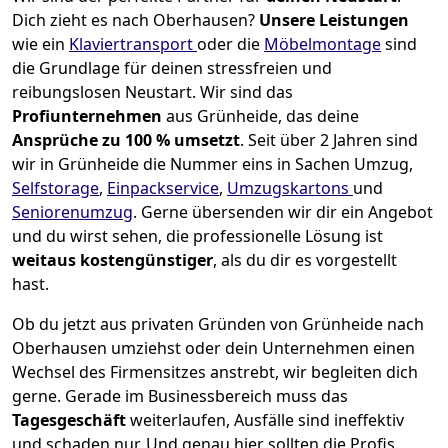
Dich zieht es nach Oberhausen?
Unsere Leistungen
wie ein
Klaviertransport
oder die
Möbelmontage
sind
die Grundlage für deinen stressfreien und
reibungslosen Neustart.
Wir sind das
Profiunternehmen
aus Grünheide, das deine
Ansprüche zu 100 % umsetzt
. Seit über 2 Jahren sind
wir in Grünheide die Nummer eins in Sachen Umzug,
Selfstorage
,
Einpackservice
,
Umzugskartons
und
Seniorenumzug
.
Gerne übersenden wir dir ein Angebot
und du wirst sehen, die professionelle Lösung ist
weitaus kostengünstiger
, als du dir es vorgestellt
hast.
Ob du jetzt aus privaten Gründen von Grünheide nach
Oberhausen umziehst oder dein Unternehmen einen
Wechsel des Firmensitzes anstrebt, wir begleiten dich
gerne. Gerade im Businessbereich muss das
Tagesgeschäft
weiterlaufen, Ausfälle sind ineffektiv
und schaden nur. Und genau hier sollten die Profis