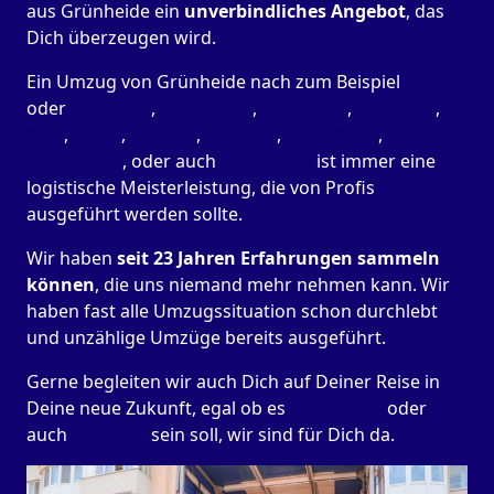
aus Grünheide ein
unverbindliches Angebot
, das
Dich überzeugen wird.
Ein Umzug von Grünheide nach zum Beispiel
Berlin
oder
Hamburg
,
Osnabrück
,
Ingolstadt
,
München
,
Köln
,
Essen
,
Bremen
,
Dresden
,
Heidelberg
,
Leverkusen
, oder auch
Remscheid
ist immer eine
logistische Meisterleistung, die von Profis
ausgeführt werden sollte.
Wir haben
seit
23 Jahren Erfahrungen sammeln
können
, die uns niemand mehr nehmen kann. Wir
haben fast alle Umzugssituation schon durchlebt
und unzählige Umzüge bereits ausgeführt.
Gerne begleiten wir auch Dich auf Deiner Reise in
Deine neue Zukunft, egal ob es
Düsseldorf
oder
auch
Potsdam
sein soll, wir sind für Dich da.