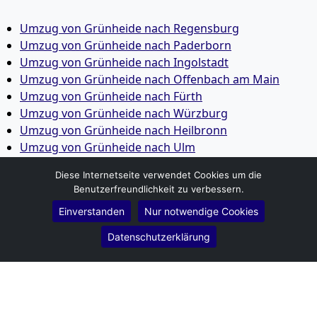
Umzug von Grünheide nach Regensburg
Umzug von Grünheide nach Paderborn
Umzug von Grünheide nach Ingolstadt
Umzug von Grünheide nach Offenbach am Main
Umzug von Grünheide nach Fürth
Umzug von Grünheide nach Würzburg
Umzug von Grünheide nach Heilbronn
Umzug von Grünheide nach Ulm
Umzug von Grünheide nach Pforzheim
Diese Internetseite verwendet Cookies um die
Umzug von Grünheide nach Wolfsburg
Benutzerfreundlichkeit zu verbessern.
Umzug von Grünheide nach Bottrop
Einverstanden
Nur notwendige Cookies
Umzug von Grünheide nach Göttingen
Umzug von Grünheide nach Reutlingen
Datenschutzerklärung
Umzug von Grünheide nach Bremer­haven
Umzug von Grünheide nach Koblenz
Umzug von Grünheide nach Erlangen
Umzug von Grünheide nach Bergisch Gladbach